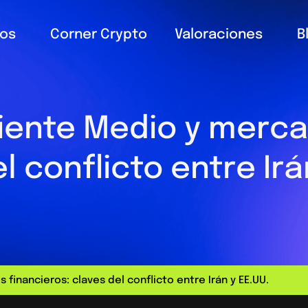
ios
Corner Crypto
Valoraciones
B
iente Medio y merca
l conflicto entre Irá
financieros: claves del conflicto entre Irán y EE.UU.