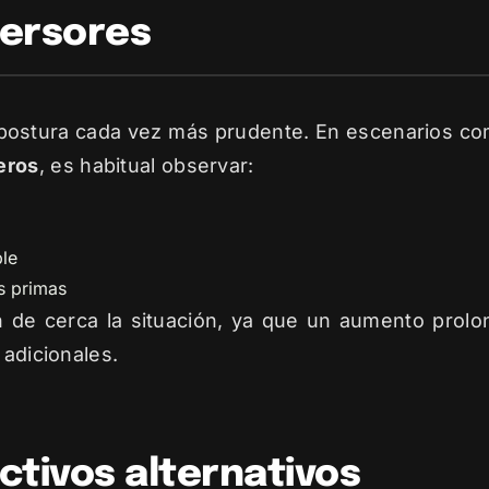
versores
postura cada vez más prudente. En escenarios co
eros
, es habitual observar:
ble
as primas
 de cerca la situación, ya que un aumento prolon
 adicionales.
tivos alternativos