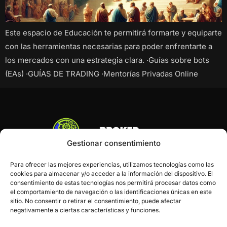
Este espacio de Educación te permitirá formarte y equiparte
con las herramientas necesarias para poder enfrentarte a
los mercados con una estrategia clara. ·Guías sobre bots
(EAs) ·GUÍAS DE TRADING ·Mentorías Privadas Online
Gestionar consentimiento
Para ofrecer las mejores experiencias, utilizamos tecnologías como las
cookies para almacenar y/o acceder a la información del dispositivo. El
consentimiento de estas tecnologías nos permitirá procesar datos como
el comportamiento de navegación o las identificaciones únicas en este
sitio. No consentir o retirar el consentimiento, puede afectar
negativamente a ciertas características y funciones.
Inicio
Blog
Contacto