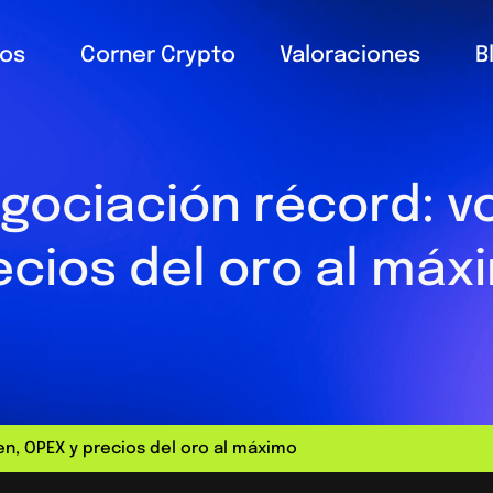
ios
Corner Crypto
Valoraciones
B
ociación récord: v
ecios del oro al máx
n, OPEX y precios del oro al máximo