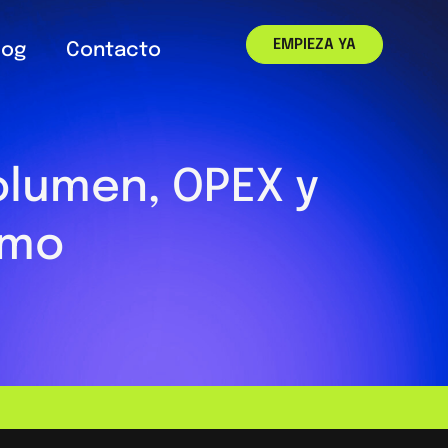
EMPIEZA YA
log
Contacto
olumen, OPEX y
imo