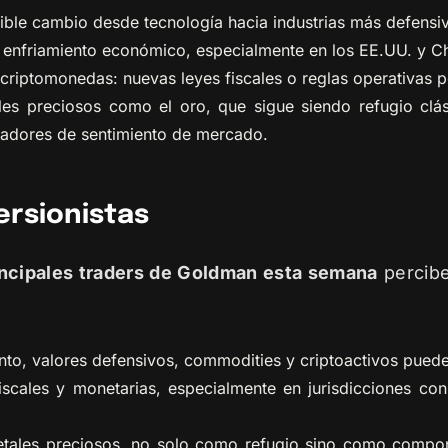
ible cambio desde tecnología hacia industrias más defensiva
 enfriamiento económico, especialmente en los EE.UU. y Ch
 criptomonedas: nuevas leyes fiscales o reglas operativas p
es preciosos como el oro, que sigue siendo refugio clási
icadores de sentimiento de mercado.
ersionistas
incipales traders de Goldman esta semana
percibe
ento, valores defensivos, commodities y criptoactivos puede
iscales y monetarias, especialmente en jurisdicciones co
ales preciosos, no solo como refugio sino como compone