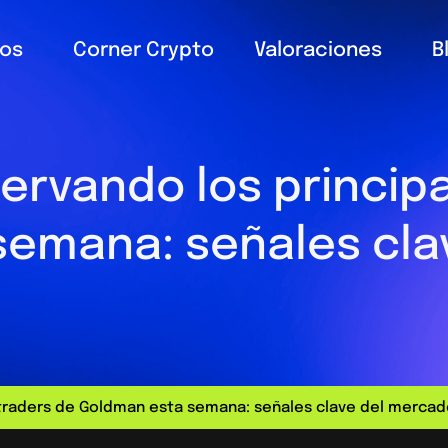
ios
Corner Crypto
Valoraciones
B
ervando los principa
semana: señales cla
 traders de Goldman esta semana: señales clave del merca