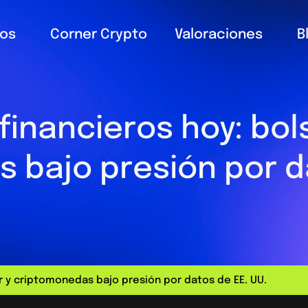
ios
Corner Crypto
Valoraciones
B
inancieros hoy: bols
 bajo presión por da
r y criptomonedas bajo presión por datos de EE. UU.