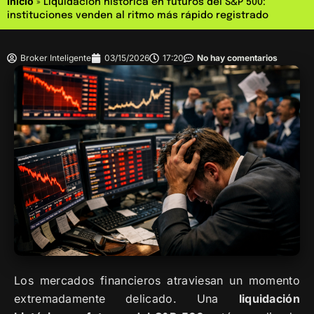
Inicio
»
Liquidación histórica en futuros del S&P 500:
instituciones venden al ritmo más rápido registrado
Broker Inteligente
03/15/2026
17:20
No hay comentarios
Los mercados financieros atraviesan un momento
extremadamente delicado. Una
liquidación