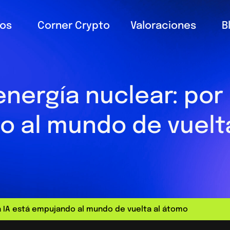
ios
Corner Crypto
Valoraciones
B
energía nuclear: por 
 al mundo de vuelt
la IA está empujando al mundo de vuelta al átomo