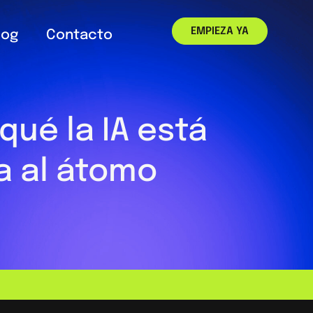
EMPIEZA YA
log
Contacto
qué la IA está
a al átomo