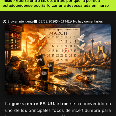
Inicio
»
Guerra entre EE. UU. e Irán: por qué la política
estadounidense podría forzar una desescalada en marzo
Broker Inteligente
03/08/2026
21:14
No hay comentarios
La
guerra entre EE. UU. e Irán
se ha convertido en
uno de los principales focos de incertidumbre para