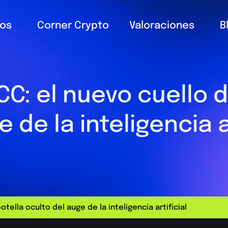
ios
Corner Crypto
Valoraciones
B
C: el nuevo cuello d
 de la inteligencia a
tella oculto del auge de la inteligencia artificial