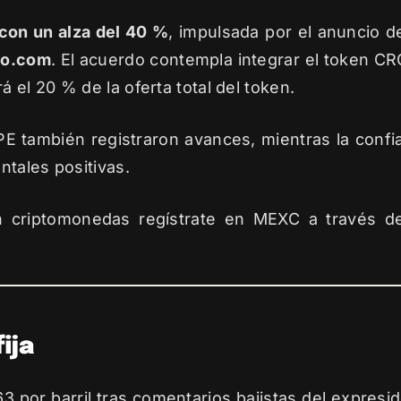
 con un alza del 40 %
, impulsada por el anuncio d
to.com
. El acuerdo contempla integrar el token CRO
el 20 % de la oferta total del token.
 también registraron avances, mientras la conf
tales positivas.
n criptomonedas regístrate en MEXC a través 
ija
63 por barril tras comentarios bajistas del expres