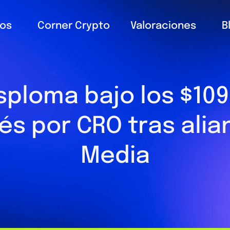
ios
Corner Crypto
Valoraciones
B
sploma bajo los $10
rés por CRO tras ali
Media